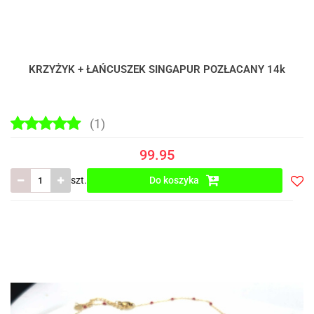
KRZYŻYK + ŁAŃCUSZEK SINGAPUR POZŁACANY 14k
(1)
99.95
szt.
Do koszyka
Do
prze