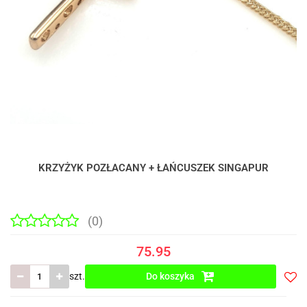
KRZYŻYK POZŁACANY + ŁAŃCUSZEK SINGAPUR
(0)
75.95
szt.
Do koszyka
Do
prze