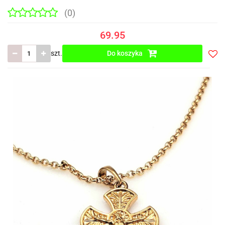
(0)
69.95
szt.
Do koszyka
Do
prze