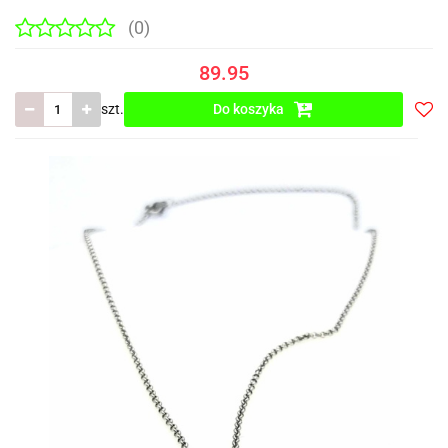
(0)
89.95
szt.
Do koszyka
Do
prze