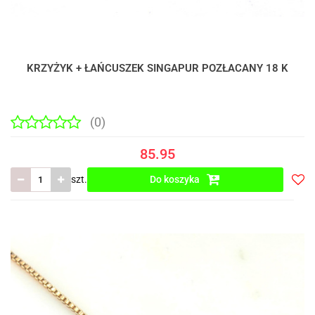
KRZYŻYK + ŁAŃCUSZEK SINGAPUR POZŁACANY 18 K
(0)
85.95
szt.
Do koszyka
Do
prze