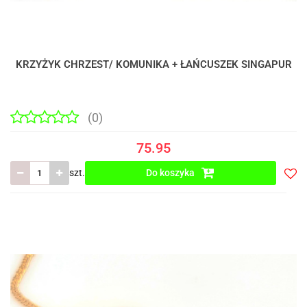
KRZYŻYK CHRZEST/ KOMUNIKA + ŁAŃCUSZEK SINGAPUR
(0)
75.95
szt.
Do koszyka
Do
prze