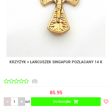
KRZYŻYK + ŁAŃCUSZEK SINGAPUR POZŁACANY 14 K
(0)
85.95
szt.
Do koszyka
Do