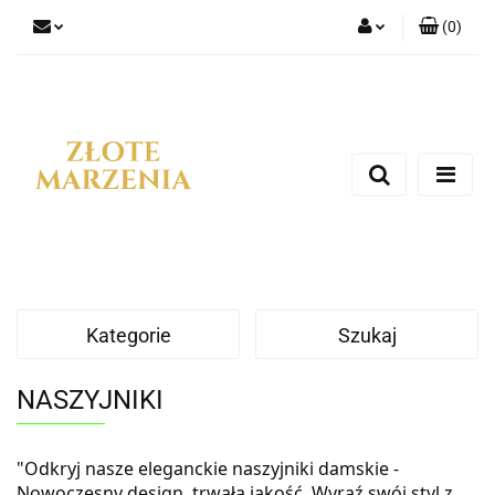
(
0
)
Zaloguj się
Zarejestruj się
Dodaj zgłoszenie
Kategorie
Szukaj
NASZYJNIKI
"Odkryj nasze eleganckie naszyjniki damskie -
Nowoczesny design, trwała jakość. Wyraź swój styl z