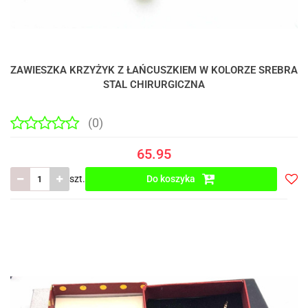
ZAWIESZKA KRZYŻYK Z ŁAŃCUSZKIEM W KOLORZE SREBRA
STAL CHIRURGICZNA
(0)
65.95
szt.
Do koszyka
Do
prze