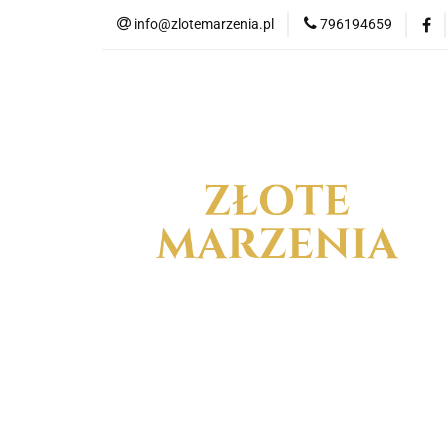
info@zlotemarzenia.pl
796194659
NOW
Wszystkie kategorie
NOWO