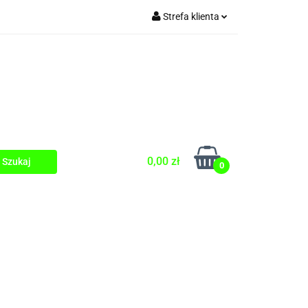
Strefa klienta
Zaloguj się
Zarejestruj się
Dodaj zgłoszenie
0,00 zł
0