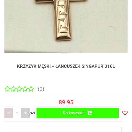
KRZYŻYK MĘSKI + ŁAŃCUSZEK SINGAPUR 316L
(0)
89.95
szt.
Do koszyka
Do
prze