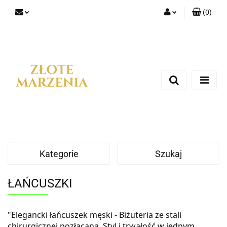
(
0
)
Zaloguj się
Zarejestruj się
Dodaj zgłoszenie
Kategorie
Szukaj
ŁAŃCUSZKI
"Elegancki łańcuszek męski - Biżuteria ze stali
chirurgicznej pozłacana. Styl i trwałość w jednym.