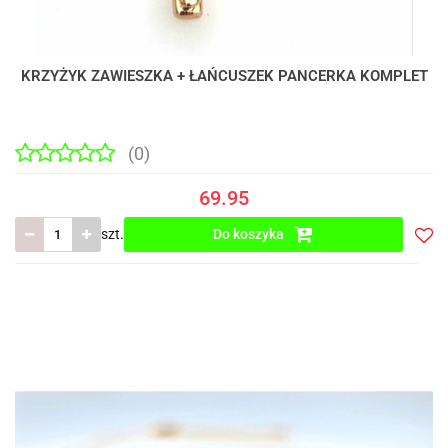
KRZYŻYK ZAWIESZKA + ŁAŃCUSZEK PANCERKA KOMPLET
(0)
69.95
szt.
Do koszyka
Do
prze