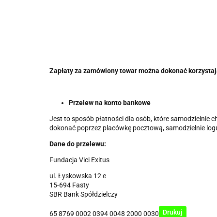
Zapłaty za zamówiony towar można dokonać korzystaj
Przelew na konto bankowe
Jest to sposób płatności dla osób, które samodzielni
dokonać poprzez placówkę pocztową, samodzielnie loguj
Dane do przelewu:
Fundacja Vici Exitus
ul. Łyskowska 12 e
15-694 Fasty
SBR Bank Spółdzielczy
Drukuj
65 8769 0002 0394 0048 2000 0030