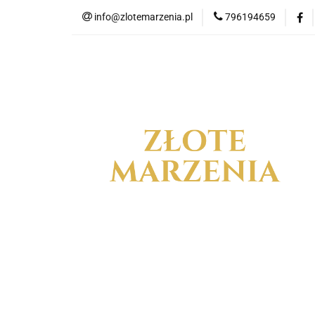
info@zlotemarzenia.pl
796194659
NOW
Wszystkie kategorie
NOWO