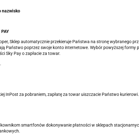
b nazwisko
Y PAY
hoper, Sklep automatycznie przekieruje Państwa na stronę wybranego pr
ają Państwo poprzez swoje konto internetowe. Wybór powyższej formy 
ci Sky Pay o zapłacie za towar.
.
ej InPost za pobraniem, zapłatę za towar uiszczacie Państwo kurierowi.
żytkownikom smartfonów dokonywanie płatności w sklepach stacjonarny
bankowych.