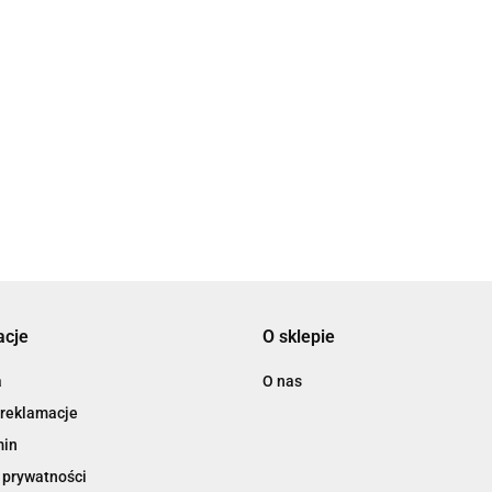
acje
O sklepie
a
O nas
 reklamacje
min
 prywatności