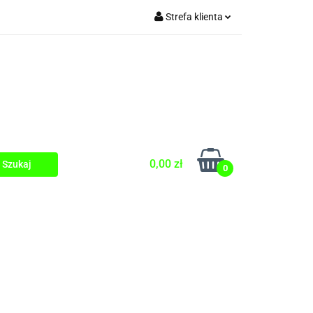
Strefa klienta
Zaloguj się
Zarejestruj się
Dodaj zgłoszenie
0,00 zł
0