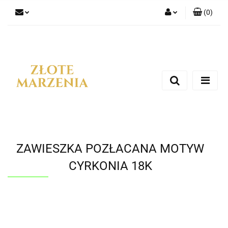
(
0
)
Zaloguj się
Zarejestruj się
Dodaj zgłoszenie
ZAWIESZKA POZŁACANA MOTYW
CYRKONIA 18K