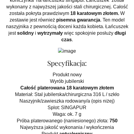
koniczynka na łańcuszku singapur. Łańcuszek został
wykonany z najwyższej jakości stali chirurgicznej. Całość
została pokryta prawdziwym
18 karatowym złotem.
W
zestawie jest również
pisemna gwarancja
. Ten model
naszyjnika z pewnością doceni każda kobieta. Łańcuszek
jest
solidny
i
wytrzymały
więc spokojnie posłuży
długi
czas
.
Specyfikacja:
Produkt nowy
Wyrób jubilerski
Całość platerowana 18 karatowym złotem
Materiał: Stal jubilerska/chirurgiczna 316 L / szkło
Naszyjnik/zawieszka rodowany/a (opis niżej)
Splot: SINGAPUR
Waga: ok. 7 g
Próba platerowanego (naniesionego) złota:
750
Najwyższa jakość wykonania / wykończenia
Produkt
antyalergiczny