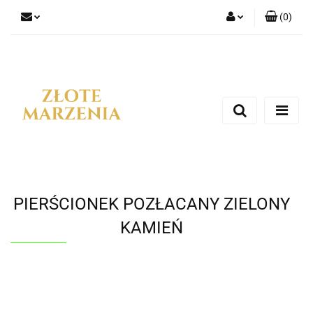
(
0
)
Zaloguj się
Zarejestruj się
Dodaj zgłoszenie
PIERŚCIONEK POZŁACANY ZIELONY
KAMIEŃ