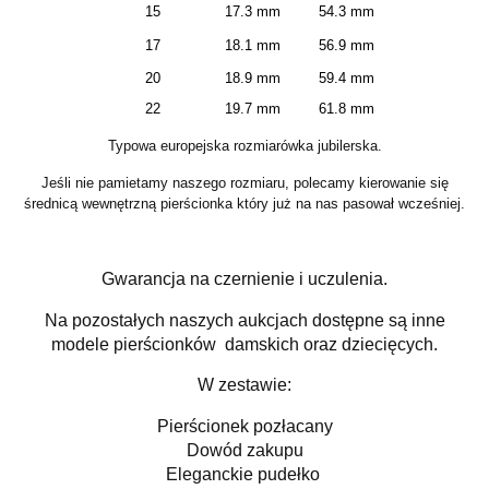
15
17.3 mm
54.3 mm
17
18.1 mm
56.9 mm
20
18.9 mm
59.4 mm
22
19.7 mm
61.8 mm
Typowa europejska rozmiarówka jubilerska.
Jeśli nie pamietamy naszego rozmiaru, polecamy kierowanie się
średnicą wewnętrzną pierścionka który już na nas pasował wcześniej.
Gwarancja na czernienie i uczulenia.
Na pozostałych naszych aukcjach dostępne są inne
modele pierścionków damskich oraz dziecięcych.
W zestawie:
Pierścionek pozłacany
Dowód zakupu
Eleganckie pudełko