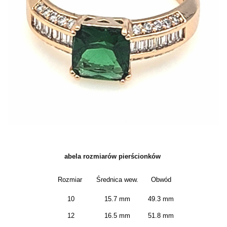
abela rozmiarów pierścionków
Rozmiar
Średnica wew.
Obwód
10
15.7 mm
49.3 mm
12
16.5 mm
51.8 mm