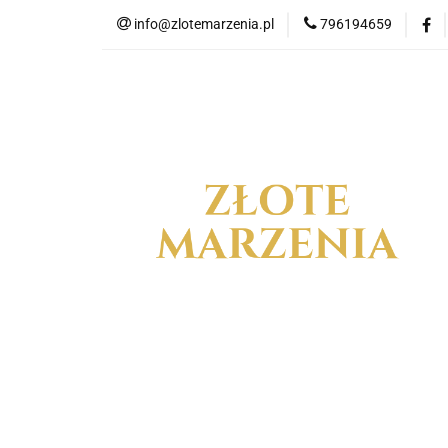
info@zlotemarzenia.pl
796194659
NOW
Wszystkie kategorie
NOWO