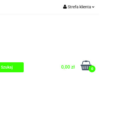
Strefa klienta
Zaloguj się
Zarejestruj się
Dodaj zgłoszenie
0,00 zł
0