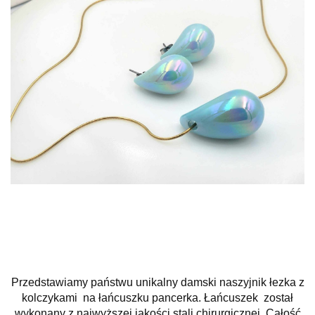
Przedstawiamy państwu unikalny damski naszyjnik łezka z
kolczykami na łańcuszku pancerka. Łańcuszek został
wykonany z najwyższej jakości stali chirurgicznej. Całość