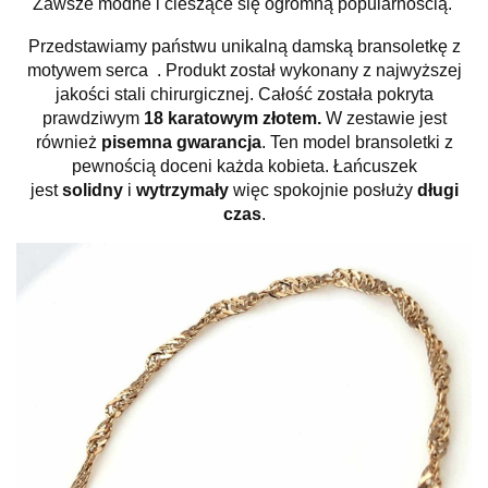
Zawsze modne i cieszące się ogromną popularnością.
Przedstawiamy państwu unikalną damską bransoletkę z
motywem serca . Produkt został wykonany z najwyższej
jakości stali chirurgicznej. Całość została pokryta
prawdziwym
18 karatowym złotem.
W zestawie jest
również
pisemna gwarancja
. Ten model bransoletki z
pewnością doceni każda kobieta. Łańcuszek
jest
solidny
i
wytrzymały
więc spokojnie posłuży
długi
czas
.